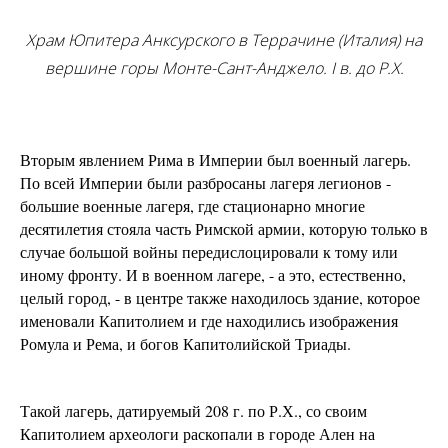
Храм Юпитера Анксурского в Террачине (Италия) на
вершине горы Монте-Сант-Анджело. I в. до Р.Х.
Вторым явлением Рима в Империи был военный лагерь.
По всей Империи были разбросаны лагеря легионов -
большие военные лагеря, где стационарно многие
десятилетия стояла часть Римской армии, которую только в
случае большой войны передислоцировали к тому или
иному фронту. И в военном лагере, - а это, естественно,
целый город, - в центре также находилось здание, которое
именовали Капитолием и где находились изображения
Ромула и Рема, и богов Капитолийской Триады.
Такой лагерь, датируемый 208 г. по Р.Х., со своим
Капитолием археологи раскопали в городе Ален на