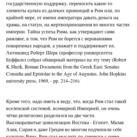
государственную поддержку, переносить какие-то
элементы культа из далеких провинций в Рим или, по
крайней мере, от имени императора давать деньги на
храмы, на статуи, на жертвоприношения во многих частях
империи. Тайна успеха Рима, как утверждают сами
римляне, в том, что Рим не борется с верованиями
покоренных народов, а уважает и поддерживает их.
Антиковед Роберт Шерк (профессор университета
Буффало) собрал обширный материал на эту тему (Robert
K.Sherk, Roman Documents from the Greek East: Senatus
Consulta and Epistolae to the Age of Augustus. John Hopkins
university press, 1969, - pp. 214–216).
Кроме того, надо иметь в виду, что, когда Рим стал такой
вселенской системой, всемирной Империей, он очень
чётко религиозно разделился на две части.
Высокоразвитые цивилизации Востока - Египет, Малая
Азия, Сирия и даже Греция во многом подчинили себе
культуру Рима. Рим стал мыслить по-гречески с очень