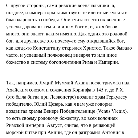
С другой стороны, сами римские военачальники, а,
позднее, и императоры заимствуют те или иные культы в
благодарность за победы. Они считают, что их военные
успехи дарованы тем или иным богом, и, хотя богов
много, они знают, каким именно. Для одних это родовой
бог, для других же это почему-то ему открывшийся бог,
как когда-то Константину открылся Христос. Такое бывало
часто, и успешный полководец внедрял то или иное
божество в систему богопочитания Рима и Империи.
Так, например, Луций Муммий Ахаик после триумфа над
Ахайским союзом и сожжения Коринфа в 145 г. до Р.Х.
(это была битва при Левкопетре) воздвиг храм Геркулесу
победителю. Юлий Цезарь, как я вам уже говорил,
воздвигал храмы Венере Победительнице (Venus Victrix),
то есть своему родовому божеству, во всех колониях
Римской империи. Август, считая, что в решающей
морской битве при Акции, где он разгромил Антония в