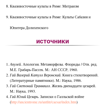
Квазивосточные культы в Риме: Митраизм
Квазивосточные культы в Риме: Культы Сабазия и
Юпитера Долихенского
источники
Апулей
. Апология. Метаморфозы. Флориды / Отв. ред.
М.Е. Грабарь-Пассек. М.: АН СССР, 1960.
Гай Валерий Катулл Веронский
. Книга стихотворений.
(Литературные памятники). М.: Наука, 1986.
Гай Светоний Транквилл
. Жизнь двенадцати цезарей.
М.: Наука, 1993.
Гай Юлий Цезарь
. Записки о Галльской войне
(
http://ancientrome.ru/antlitr/caesar/index.htm
)