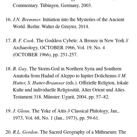
Commentary. Tübingen, Germany, 2003.
J.N. Bremmer
. Initiation into the Mysteries of the Ancient
World. Berlin: Walter de Gruyter, 2014.
B. F. Cook
. The Goddess Cybele: A Bronze in New York //
Archaeology, OCTOBER 1966, Vol. 19, No. 4
(OCTOBER 1966), pp. 251-257.
B. Guy.
The Storm-God in Northern Syria and Southern
Anatolia from Hadad of Aleppo to Iupiter Dolichenus //
M.
Hutter,
S. Hutter-Braunsar
(eds.). Offizielle Religion, lokale
Kulte und individuelle Religiosität, Alter Orient und Altes
Testament 318. Münster: Ugarit, 2004, pp. 57–82
.
J. Glenn
. The Yoke of Attis // Classical Philology, Jan.,
1973, Vol. 68, No. 1 (Jan., 1973), pp. 59-61.
R.L. Gordon
. The Sacred Geography of a Mithraeum: The