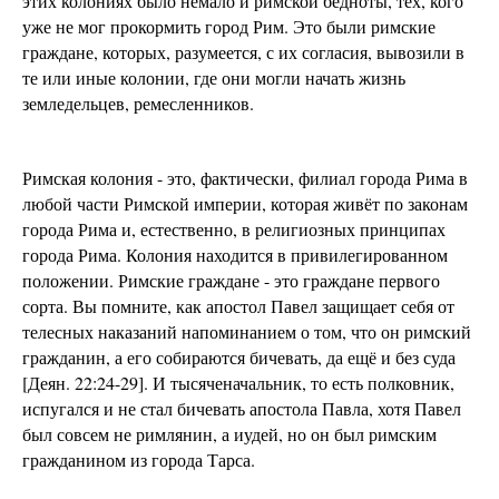
этих колониях было немало и римской бедноты, тех, кого
уже не мог прокормить город Рим. Это были римские
граждане, которых, разумеется, с их согласия, вывозили в
те или иные колонии, где они могли начать жизнь
земледельцев, ремесленников.
Римская колония - это, фактически, филиал города Рима в
любой части Римской империи, которая живёт по законам
города Рима и, естественно, в религиозных принципах
города Рима. Колония находится в привилегированном
положении. Римские граждане - это граждане первого
сорта. Вы помните, как апостол Павел защищает себя от
телесных наказаний напоминанием о том, что он римский
гражданин, а его собираются бичевать, да ещё и без суда
[Деян. 22:24-29]. И тысяченачальник, то есть полковник,
испугался и не стал бичевать апостола Павла, хотя Павел
был совсем не римлянин, а иудей, но он был римским
гражданином из города Тарса.