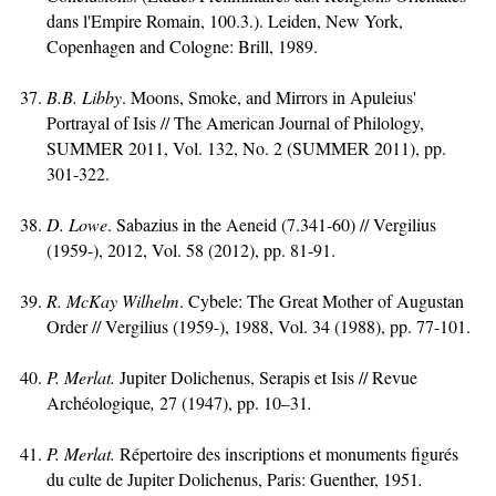
dans l'Empire Romain, 100.3.). Leiden, New York,
Copenhagen and Cologne: Brill, 1989.
B.B. Libby
. Moons, Smoke, and Mirrors in Apuleius'
Portrayal of Isis // The American Journal of Philology,
SUMMER 2011, Vol. 132, No. 2 (SUMMER 2011), pp.
301-322.
D. Lowe
. Sabazius in the Aeneid (7.341-60) // Vergilius
(1959-), 2012, Vol. 58 (2012), pp. 81-91.
R. McKay Wilhelm
. Cybele: The Great Mother of Augustan
Order // Vergilius (1959-), 1988, Vol. 34 (1988), pp. 77-101.
P. Merlat.
Jupiter Dolichenus, Serapis et Isis // Revue
Archéologique
,
27 (1947), pp. 10–31
.
P.
Merlat.
Répertoire des inscriptions et monuments figurés
du culte de Jupiter Dolichenus, Paris: Guenther, 1951
.