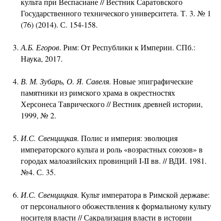
культа при Веспасиане // Вестник Саратовского
Государственного технического университета. Т. 3. № 1
(76) (2014). С. 154-158.
А.Б. Егоров
. Рим: От Республики к Империи. СПб.:
Наука, 2017.
В. М. Зубарь, О. Я. Савеля
. Новые эпиграфические
памятники из римского храма в окрестностях
Херсонеса Таврического // Вестник древней истории,
1999, № 2.
И.С. Свенцицкая
. Полис и империя: эволюция
императорского культа и роль «возрастных союзов» в
городах малоазийских провинций I-II вв. // ВДИ. 1981.
№4. С. 35.
И.С. Свенцицкая
. Культ императора в Римской державе:
от персонального обожествления к формальному культу
носителя власти // Сакрализация власти в истории