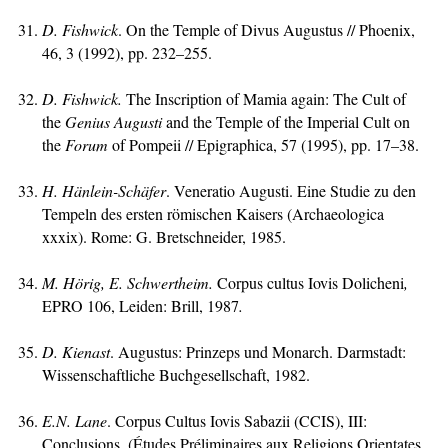
D. Fishwick
. On the Temple of Divus Augustus // Phoenix,
46, 3 (1992), pp. 232–255.
D
. Fishwick.
The Inscription of Mamia again: The Cult of
the
Genius Augusti
and the Temple of the Imperial Cult on
the
Forum
of Pompeii // Epigraphica, 57 (1995), pp. 17–38.
H. Hänlein-Schäfer
. Veneratio Augusti. Eine Studie zu den
Tempeln des ersten römischen Kaisers (Archaeologica
xxxix). Rome: G. Bretschneider, 1985.
M
. Hörig, E. Schwertheim.
Corpus cultus Iovis Dolicheni
,
EPRO 106,
Leiden: Brill, 1987
.
D. Kienast
. Augustus: Prinzeps und Monarch. Darmstadt:
Wissenschaftliche Buchgesellschaft, 1982.
E.N. Lane
. Corpus Cultus Iovis Sabazii (CCIS), III:
Conclusions. (Études Préliminaires aux Religions Orientates