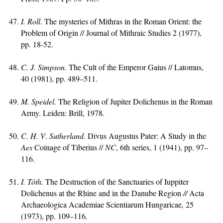
I. Roll
. The mysteries of Mithras in the Roman Orient: the
Problem of Origin // Journal of Mithraic Studies 2 (1977),
pp. 18-52.
C. J. Simpson.
The Cult of the Emperor Gaius // Latomus,
40 (1981), pp. 489–511.
M. Speidel.
The Religion of Jupiter Dolichenus in the Roman
Army. Leiden: Brill, 1978
.
C. H. V
.
Sutherland.
Divus Augustus Pater: A Study in the
Aes
Coinage of Tiberius //
NC
, 6th series, 1 (1941), pp. 97–
116.
I
. Tóth.
The Destruction of the Sanctuaries of Iuppiter
Dolichenus at the Rhine and in the Danube Region
//
Acta
Archaeologica Academiae Scientiarum Hungaricae
,
25
(1973), pp. 109–116
.