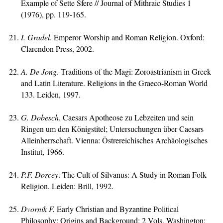
Example of Sette Sfere // Journal of Mithraic Studies 1
(1976), pp. 119-165.
I. Gradel
. Emperor Worship and Roman Religion. Oxford:
Clarendon Press, 2002.
A
. De Jong
. Тraditions of the Magi: Zoroastrianism in Greek
and Latin Literature. Religions in the Graeco-Roman World
133. Leiden, 1997.
G. Dobesch
. Caesars Apotheose zu Lebzeiten und sein
Ringen um den Königstitel; Untersuchungen über Caesars
Alleinherrschaft. Vienna: Östrereichisches Archäologisches
Institut, 1966.
P
.F. Dorcey
. The Cult of Silvanus: A Study in Roman Folk
Religion. Leiden: Brill, 1992.
Dvornik F.
Early Christian and Byzantine Political
Philosophy: Origins and Background: 2 Vols. Washington: