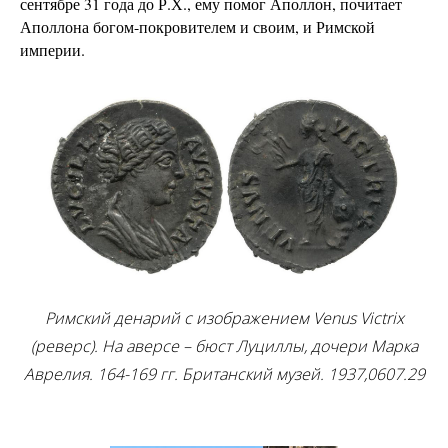
сентябре 31 года до Р.Х., ему помог Аполлон, почитает
Аполлона богом-покровителем и своим, и Римской
империи.
Римский денарий с изображением Venus Victrix
(реверс). На аверсе – бюст Луциллы, дочери Марка
Аврелия. 164-169 гг. Британский музей. 1937,0607.29