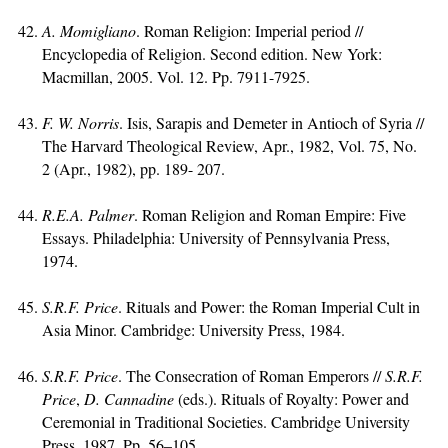
A. Momigliano
. Roman Religion: Imperial period //
Encyclopedia of Religion. Second edition. New York:
Macmillan, 2005. Vol. 12. Pp. 7911-7925.
F. W. Norris
. Isis, Sarapis and Demeter in Antioch of Syria //
The Harvard Theological Review, Apr., 1982, Vol. 75, No.
2 (Apr., 1982), pp. 189- 207.
R
.E.A. Palmer
. Roman Religion and Roman Empire: Five
Essays. Philadelphia: University of Pennsylvania Press,
1974.
S.R.F. Price
. Rituals and Power: the Roman Imperial Cult in
Asia Minor. Cambridge: University Press, 1984.
S.R.F. Price
. The Consecration of Roman Emperors //
S.R.F.
Price
,
D.
Cannadine
(eds.). Rituals of Royalty: Power and
Ceremonial in Traditional Societies. Cambridge University
Press, 1987. Pp. 56–105.