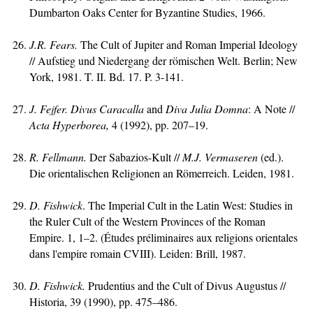
Dumbarton Oaks Center for Byzantine Studies, 1966.
J.
R. Fears.
The Cult of Jupiter and Roman Imperial Ideology
// Aufstieg und Niedergang der römischen Welt. Berlin; New
York, 1981. T. II. Bd. 17. P. 3-141.
J.
Fejfer.
Divus Caracalla
and
Diva Julia Domna
: A Note //
Acta
Hyperborea,
4 (1992), pp. 207–19.
R.
Fellmann
.
Der Sabazios-Kult //
M.J.
Vermaseren
(ed.).
Die orientalischen Religionen an Römerreich. Leiden, 1981.
D. Fishwick
. The Imperial Cult in the Latin West: Studies in
the Ruler Cult of the Western Provinces of the Roman
Empire. 1, 1–2. (Études préliminaires aux religions orientales
dans l'empire romain CVIII). Leiden: Brill, 1987.
D
. Fishwick.
Prudentius and the Cult of Divus Augustus //
Historia, 39 (1990), pp. 475–486.