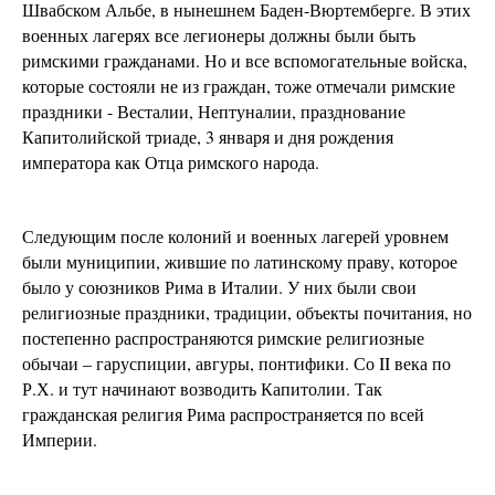
Швабском Альбе, в нынешнем Баден-Вюртемберге. В этих
военных лагерях все легионеры должны были быть
римскими гражданами. Но и все вспомогательные войска,
которые состояли не из граждан, тоже отмечали римские
праздники - Весталии, Нептуналии, празднование
Капитолийской триаде, 3 января и дня рождения
императора как Отца римского народа.
Следующим после колоний и военных лагерей уровнем
были муниципии, жившие по латинскому праву, которое
было у союзников Рима в Италии. У них были свои
религиозные праздники, традиции, объекты почитания, но
постепенно распространяются римские религиозные
обычаи – гаруспиции, авгуры, понтифики. Со II века по
Р.Х. и тут начинают возводить Капитолии. Так
гражданская религия Рима распространяется по всей
Империи.