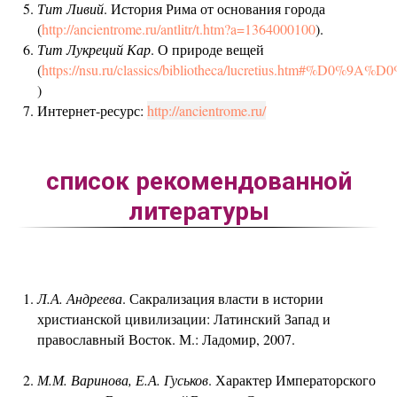
Тит Ливий
. История Рима от основания города
(
http://ancientrome.ru/antlitr/t.htm?a=1364000100
).
Тит Лукреций Кар
. О природе вещей
(
https://nsu.ru/classics/bibliotheca/lucretius.htm#%
)
Интернет-ресурс:
http://ancientrome.ru/
список рекомендованной
литературы
Л.А. Андреева
. Сакрализация власти в истории
христианской цивилизации: Латинский Запад и
православный Восток. М.: Ладомир, 2007.
М.М. Варинова, Е.А. Гуськов
. Характер Императорского