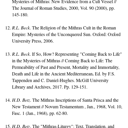
Mysteries of Mithras: New Evidence from a Cult Vessel //
The Journal of Roman Studies, 2000, Vol. 90 (2000), pp.
145-180.
R.L. Beck
. The Religion of the Mithras Cult in the Roman
Empire: Mysteries of the Unconquered Sun. Oxford: Oxford
University Press, 2006.
R.L. Beck
. If So, How? Representing "Coming Back to Life"
in the Mysteries of Mithras // Coming Back to Life: The
Permeability of Past and Present, Mortality and Immortality,
.
Death and Life in the Ancient Mediterranean
Ed. by F.S.
Tappenden and C. Daniel-Hughes. McGill University
Library and Archives, 2017. Pp. 129-151.
H.D. Betz
. The Mithras Inscriptions of Santa Prisca and the
New Testament // Novum Testamentum , Jan., 1968, Vol. 10,
Fasc. 1 (Jan., 1968), pp. 62-80.
H.D. Betz
. The "Mithras-Liturgy": Text, Translation, and