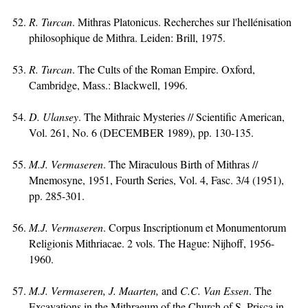
R. Turcan
. Mithras Platonicus. Recherches sur l'hellénisation
philosophique de Mithra. Leiden: Brill, 1975.
R
. Turcan
. The Cults of the Roman Empire. Oxford,
Cambridge, Mass.: Blackwell, 1996.
D. Ulansey
. The Mithraic Mysteries // Scientific American,
Vol. 261, No. 6 (DECEMBER 1989), pp. 130-135.
M.J. Vermaseren
. The Miraculous Birth of Mithras //
Mnemosyne, 1951, Fourth Series, Vol. 4, Fasc. 3/4 (1951),
pp. 285-301.
M.J. Vermaseren
. Corpus Inscriptionum et Monumentorum
Religionis Mithriacae. 2 vols. The Hague: Nijhoff, 1956-
1960.
M.J. Vermaseren, J. Maarten,
and
C.C. Van Essen
. The
Excavations in the Mithraeum of the Church of S. Prisca in