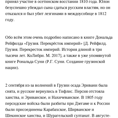
принял участие в осетинском восстании 1810 года. Юлон
безуспешно убеждал сына сдаться русским властям, но он
отказался и был убит лезгинами в междоусобице в 1812
году.
Обо всём этом очень подробно написано в книге Дональда
Рейфилда «Грузия. Перекрёсток империй» [Д. Рейфилд.
Грузия. Перекресток империй. История длиной в три
тысячи лет. КоЛибри. M. 2017], а также в уже упомянутой
книге Рональда Суни (Р.Г. Суни. Создание грузинской
нации).
2 сентября из-за волнений в Грузии осада Эривани была
снята, и русские вернулись в Тифлис. Персия отстояла
ханства, и Эриванское, и Нахичеванское. В 1805 году
персидские войска были разбиты при Дзегаме и к России
были присоединены Карабахское, Ширванское и
Шекинское ханства, и Шурагельский султанат. В августе-