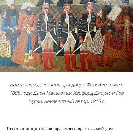
Британская делегация при дво
ре Фетх Али-шаха в
1808 году: Джон Малькольм, Харфорд Джоунс и Гор
Оусли, неиз
вестный автор, 1815 г.
То есть принцип таков: враг моего врага — мой друг.