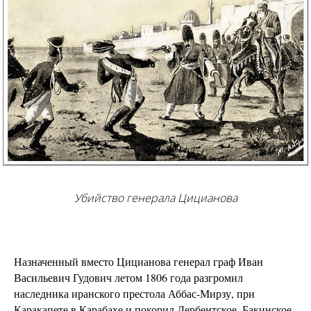
Убийство генерала Цицианова
Назначенный вместо Цицианова генерал граф Иван
Васильевич Гудович летом 1806 года разгромил
наследника иранского престола Аббас-Мирзу, при
Каракапете в Карабахе и покорил Дербентское, Бакинское