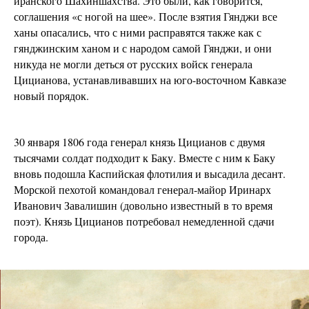
иранского Шахиншахства. Это были, как говорится,
соглашения «с ногой на шее». После взятия Гянджи все
ханы опасались, что с ними расправятся также как с
гянджинским ханом и с народом самой Гянджи, и они
никуда не могли деться от русских войск генерала
Цицианова, устанавливавших на юго-восточном Кавказе
новый порядок.
30 января 1806 года генерал князь Цицианов с двумя
тысячами солдат подходит к Баку. Вместе с ним к Баку
вновь подошла Каспийская флотилия и высадила десант.
Морской пехотой командовал генерал-майор Иринарх
Иванович Завалишин (довольно известный в то время
поэт). Князь Цицианов потребовал немедленной сдачи
города.