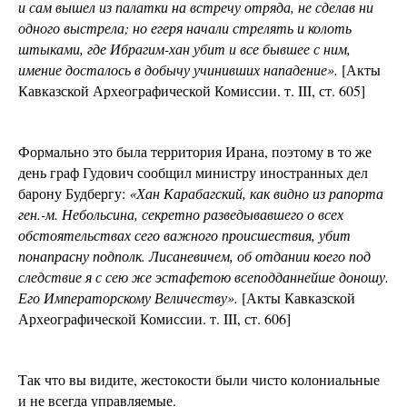
и сам вышел из палатки на встречу отряда, не сделав ни
одного выстрела; но егеря начали стрелять и колоть
штыками, где Ибрагим-хан убит и все бывшее с ним,
имение досталось в добычу учинивших нападение».
[Акты
Кавказской Археографической Комиссии. т. III, ст. 605]
Формально это была территория Ирана, поэтому в то же
день граф Гудович сообщил министру иностранных дел
барону Будбергу:
«
Хан Карабагский, как видно из рапорта
ген.-м. Небольсина, секретно разведывавшего о всех
обстоятельствах сего важного происшествия, убит
понапрасну подполк. Лисаневичем, об отдании коего под
следствие я с сею же эстафетою всеподданнейше доношу.
Его Императорскому Величеству».
[Акты Кавказской
Археографической Комиссии. т. III, ст. 606]
Так что вы видите, жестокости были чисто колониальные
и не всегда управляемые.