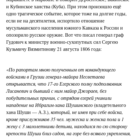
и Кубинское ханства (Куба). При этом произошло ещё
одно трагическое событие, которое тоже на долгие годы,
если не на десятилетия, испортило отношение
мусульманского населения южного Кавказа к России и
опозорило русское оружие. Вот что писал генерал граф
Гудович к министру военно-сухопутных сил Сергею
Кузьмичу Вязмитинову 21 августа 1806 года:
«По рапортам мною полученным от командующего
войсками в Грузии генерал-майора Несветаева
открывается, что 17-го Егерского полку подполковник
Лисаневич и бывший с ним майор Джораев, без
побудительных причин, с отрядом егерей учинили
нападение на Ибрагим-хана Шушинского
(владетельного
хана Шуши — А.З.),
который, не имев при себе войска,
кроме прислужников 35 чел. мужеска и женска пола и 1
жену с 3 малолетними детьми, находился по сю сторону
крепости Шуши близ садов, на горе без всякого укрепления,