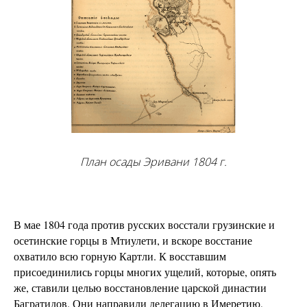
План осады Эривани 1804 г.
В мае 1804 года против русских восстали грузинские и
осетинские горцы в Мтиулети, и вскоре восстание
охватило всю горную Картли. К восставшим
присоединились горцы многих ущелий, которые, опять
же, ставили целью восстановление царской династии
Багратидов. Они направили делегацию в Имеретию,