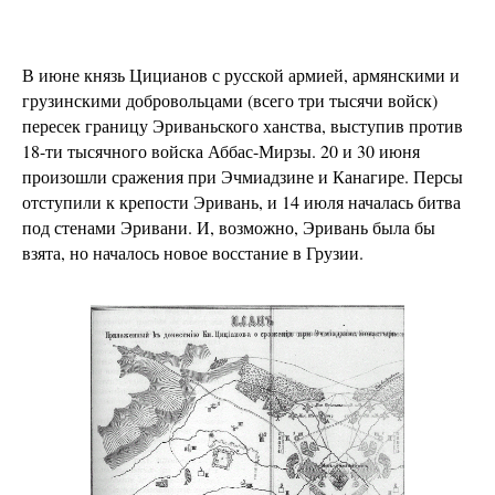
В июне князь Цицианов с русской армией, армянскими и
грузинскими добровольцами (всего три тысячи войск)
пересек границу Эриваньского ханства, выступив против
18-ти тысячного войска Аббас-Мирзы. 20 и 30 июня
произошли сражения при Эчмиадзине и Канагире. Персы
отступили к крепости Эривань, и 14 июля началась битва
под стенами Эривани. И, возможно, Эривань была бы
взята, но началось новое восстание в Грузии.