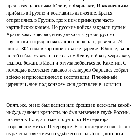
предлагая царевичам Юлону и Фарнавазу Ираклиевичам
прибыть в Грузию и возглавить движение. Братья
отправились в Грузию, где к ним примкнула часть
картлийских князей. Но русские войска закрыли пути к
Арагвскому ущелью, и недалеко от Сурами русско-
грузинский отряд неожиданно напал на царевичей. 24
июня 1804 года в короткой схватке царевич Юлон едва не
погиб и был схвачен, а его сыну Леону и брату Фарнавазу
удалось бежать в Иран и оттуда добраться до Кахетии. С
помощью кахетских тавадов и азнауров Фарнаваз собрал
войско и присоединился к восставшим. Пленённый
царевич Юлон под конвоем был доставлен в Тбилиси.
Опять же, он не был казнен или брошен в казематы какой-
нибудь дальней крепости, но был вывезен в глубь России,
поселён в Туле, а позже получил от Императора
разрешение жить в Петербурге. Его последние годы были
омрачены известием о судьбе его сына Леона, который