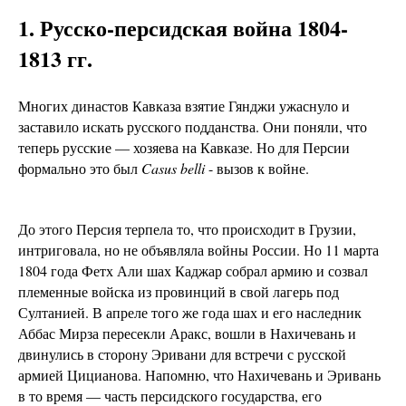
1.
Русско-персидская война 1804-
1813 гг.
Многих династов Кавказа взятие Гянджи ужаснуло и
заставило искать русского подданства. Они поняли, что
теперь русские — хозяева на Кавказе. Но для Персии
формально это был
Casus belli
- вызов к войне.
До этого Персия терпела то, что происходит в Грузии,
интриговала, но не объявляла войны России. Но 11 марта
1804 года Фетх Али шах Каджар собрал армию и созвал
племенные войска из провинций в свой лагерь под
Султанией. В апреле того же года шах и его наследник
Аббас Мирза пересекли Аракс, вошли в Нахичевань и
двинулись в сторону Эривани для встречи с русской
армией Цицианова. Напомню, что Нахичевань и Эривань
в то время — часть персидского государства, его