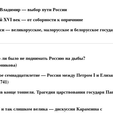
 Владимир — выбор пути России
й XVI век — от соборности к опричнине
си — великорусское, малорусское и белорусское госуд
 ли было не поднимать Россию на дыбы?
рникова)
е семнадцатилетие — Россия между Петром I и Елиза
1741)
в конце тоннеля. Трагедия царствования государя Пав
 и так слишком велика — дискуссия Карамзина с