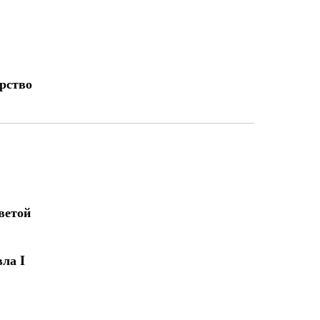
арство
ветой
ла I