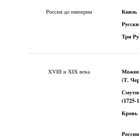
Князь
Россия до империи
Русски
Три Ру
Можно
XVIII и XIX века
(
Т. Че
Смутно
(1725-
Кровь 
Россия